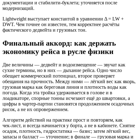
документации и стабилити‑буклета; уточняется после
модернизаций.
Lightweight выступает константой в уравнении Δ = LW +
DWT. Чем точнее он известен, тем корректнее расчёты
фактического дедвейта и грузовых тон.
Финальный аккорд: как держать
экономику рейса в русле физики
Две величины — дедвейт и водоизмещение — звучат как
сухие термины, но в них — дыхание рейса. Одно число
обещает коммерческий потенциал, второе проверяет
обещания на прочность. Между ними — лёгкий вес как якорь,
грузовая марка как береговая линия и плотность воды как
погода. Когда эта тройка удерживается в голове и в
лоадикаторе, спорные тонны исчезают ещё до швартовки, а
цифры в чартер‑партии становятся продолжением осадочных
рисок, а не их опровержением.
Алгоритм действий на практике прост и повторяем, как
чек‑лист, и всегда начинается у борта, а не в кабинете. Снятие
осадок, плотность, гидростатика — базис; затем лёгкий вес,
запасы и балласт — уточнение; в финале — грузовая марка и