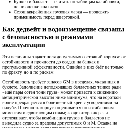
Бункер и балласт — считать по таблицам калибровки,
не по оценке «на глаз».
Сезонная/районная грузовая марка — проверять
применимость перед швартовкой.
Как дедвейт и водоизмещение связаны
с безопасностью и режимами
эксплуатации
Эти величины задают поля допустимых состояний корпуса: от
остойчивости и прочности до осадки на банках и
пропульсивной эффективности. Ошибка в них бьёт не только
по фрахту, но и по рискам.
Остойчивость требует запасов GM в пределах, указанных в
буклете. Заполнение неподходящих балластных танков ради
«ещё пары сотен тонн груза» может привести к снижению
метацентрической высоты ниже минимума, что на короткой
волне превращается в болезненный крен с ускорениями на
палубе. Прочность корпуса оценивается по изгибающим
моментам и сдвигающим силам; лоадикатор как раз и
отслеживает, чтобы комбинация грузов и балластов не
выводила судно за пределы допустимых Q и M. Осадка на