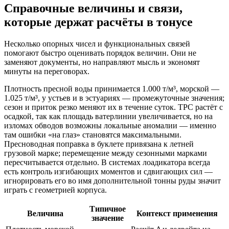
Справочные величины и связи,
которые держат расчёты в тонусе
Несколько опорных чисел и функциональных связей
помогают быстро оценивать порядок величин. Они не
заменяют документы, но направляют мысль и экономят
минуты на переговорах.
Плотность пресной воды принимается 1.000 т/м³, морской —
1.025 т/м³, у устьев и в эстуариях — промежуточные значения;
сезон и приток резко меняют их в течение суток. TPC растёт с
осадкой, так как площадь ватерлинии увеличивается, но на
изломах обводов возможны локальные аномалии — именно
там ошибки «на глаз» становятся максимальными.
Пресноводная поправка в буклете привязана к летней
грузовой марке; перемещение между сезонными марками
пересчитывается отдельно. В системах лоадикатора всегда
есть контроль изгибающих моментов и сдвигающих сил —
игнорировать его во имя дополнительной тонны руды значит
играть с геометрией корпуса.
Типичное
Величина
Контекст применения
значение