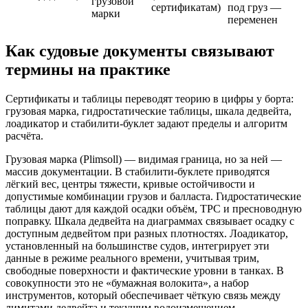
грузовой
сертификатам)
под груз —
марки
переменен
Как судовые документы связывают
термины на практике
Сертификаты и таблицы переводят теорию в цифры у борта:
грузовая марка, гидростатические таблицы, шкала дедвейта,
лоадикатор и стабилити‑буклет задают пределы и алгоритм
расчёта.
Грузовая марка (Plimsoll) — видимая граница, но за ней —
массив документации. В стабилити‑буклете приводятся
лёгкий вес, центры тяжести, кривые остойчивости и
допустимые комбинации грузов и балласта. Гидростатические
таблицы дают для каждой осадки объём, TPC и пресноводную
поправку. Шкала дедвейта на диаграммах связывает осадку с
доступным дедвейтом при разных плотностях. Лоадикатор,
установленный на большинстве судов, интегрирует эти
данные в режиме реального времени, учитывая трим,
свободные поверхности и фактические уровни в танках. В
совокупности это не «бумажная волокита», а набор
инструментов, который обеспечивает чёткую связь между
лимитами дедвейта и текущим водоизмещением.