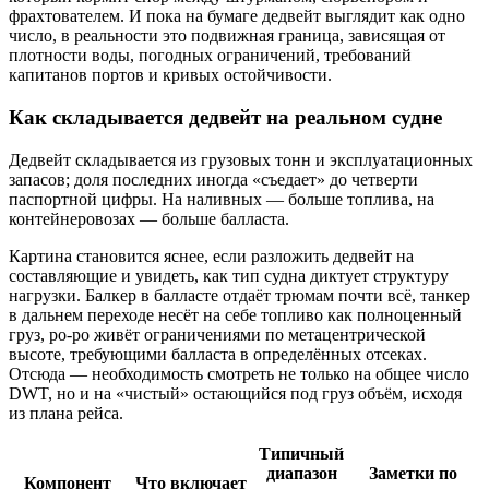
фрахтователем. И пока на бумаге дедвейт выглядит как одно
число, в реальности это подвижная граница, зависящая от
плотности воды, погодных ограничений, требований
капитанов портов и кривых остойчивости.
Как складывается дедвейт на реальном судне
Дедвейт складывается из грузовых тонн и эксплуатационных
запасов; доля последних иногда «съедает» до четверти
паспортной цифры. На наливных — больше топлива, на
контейнеровозах — больше балласта.
Картина становится яснее, если разложить дедвейт на
составляющие и увидеть, как тип судна диктует структуру
нагрузки. Балкер в балласте отдаёт трюмам почти всё, танкер
в дальнем переходе несёт на себе топливо как полноценный
груз, ро‑ро живёт ограничениями по метацентрической
высоте, требующими балласта в определённых отсеках.
Отсюда — необходимость смотреть не только на общее число
DWT, но и на «чистый» остающийся под груз объём, исходя
из плана рейса.
Типичный
диапазон
Заметки по
Компонент
Что включает