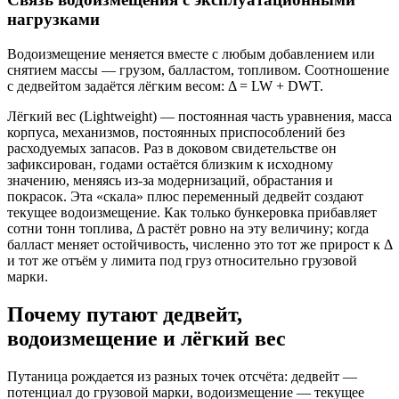
нагрузками
Водоизмещение меняется вместе с любым добавлением или
снятием массы — грузом, балластом, топливом. Соотношение
с дедвейтом задаётся лёгким весом: Δ = LW + DWT.
Лёгкий вес (Lightweight) — постоянная часть уравнения, масса
корпуса, механизмов, постоянных приспособлений без
расходуемых запасов. Раз в доковом свидетельстве он
зафиксирован, годами остаётся близким к исходному
значению, меняясь из‑за модернизаций, обрастания и
покрасок. Эта «скала» плюс переменный дедвейт создают
текущее водоизмещение. Как только бункеровка прибавляет
сотни тонн топлива, Δ растёт ровно на эту величину; когда
балласт меняет остойчивость, численно это тот же прирост к Δ
и тот же отъём у лимита под груз относительно грузовой
марки.
Почему путают дедвейт,
водоизмещение и лёгкий вес
Путаница рождается из разных точек отсчёта: дедвейт —
потенциал до грузовой марки, водоизмещение — текущее