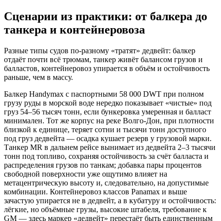
Сценарии из практики: от балкера до
танкера и контейнеровоза
Разные типы судов по‑разному «тратят» дедвейт: балкер
отдаёт почти всё трюмам, танкер живёт балансом грузов и
балластов, контейнеровоз упирается в объём и остойчивость
раньше, чем в массу.
Балкер Handymax с паспортными 58 000 DWT при полном
грузу руды в морской воде нередко показывает «чистые» под
груз 54–56 тысяч тонн, если бункеровка умеренная и балласт
минимален. Тот же корпус на реке Волго‑Дон, при плотности
близкой к единице, теряет сотни и тысячи тонн доступного
под груз дедвейта — осадка кушает резерв у грузовой марки.
Танкер MR в дальнем рейсе вынимает из дедвейта 2–3 тысячи
тонн под топливо, сохраняя остойчивость за счёт балласта и
распределения грузов по танкам; добавка пары процентов
свободной поверхности уже ощутимо влияет на
метацентрическую высоту и, следовательно, на допустимые
комбинации. Контейнеровоз классов Panamax и выше
зачастую упирается не в дедвейт, а в кубатуру и остойчивость:
лёгкие, но объёмные грузы, высокие штабеля, требование к
GM — здесь маркер «дедвейт» перестаёт быть единственным