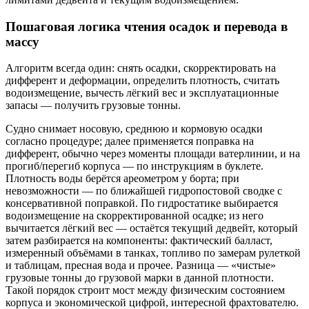
Пошаговая логика чтения осадок и перевода в
массу
Алгоритм всегда один: снять осадки, скорректировать на
дифферент и деформации, определить плотность, считать
водоизмещение, вычесть лёгкий вес и эксплуатационные
запасы — получить грузовые тонны.
Судно снимает носовую, среднюю и кормовую осадки
согласно процедуре; далее применяется поправка на
дифферент, обычно через моменты площади ватерлинии, и на
прогиб/перегиб корпуса — по инструкциям в буклете.
Плотность воды берётся ареометром у борта; при
невозможности — по ближайшей гидропостовой сводке с
консервативной поправкой. По гидростатике выбирается
водоизмещение на скорректированной осадке; из него
вычитается лёгкий вес — остаётся текущий дедвейт, который
затем разбирается на компоненты: фактический балласт,
измеренный объёмами в танках, топливо по замерам рулеткой
и таблицам, пресная вода и прочее. Разница — «чистые»
грузовые тонны до грузовой марки в данной плотности.
Такой порядок строит мост между физическим состоянием
корпуса и экономической цифрой, интересной фрахтователю.