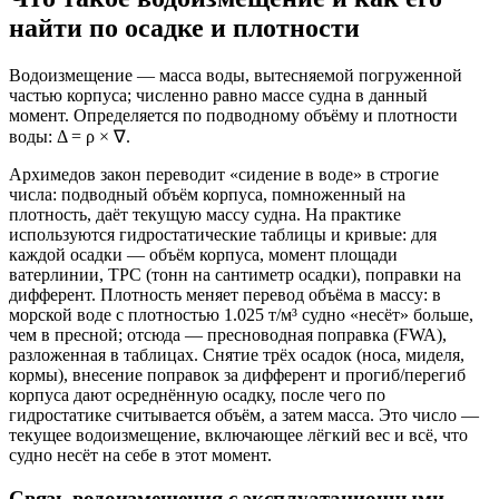
найти по осадке и плотности
Водоизмещение — масса воды, вытесняемой погруженной
частью корпуса; численно равно массе судна в данный
момент. Определяется по подводному объёму и плотности
воды: Δ = ρ × ∇.
Архимедов закон переводит «сидение в воде» в строгие
числа: подводный объём корпуса, помноженный на
плотность, даёт текущую массу судна. На практике
используются гидростатические таблицы и кривые: для
каждой осадки — объём корпуса, момент площади
ватерлинии, TPC (тонн на сантиметр осадки), поправки на
дифферент. Плотность меняет перевод объёма в массу: в
морской воде с плотностью 1.025 т/м³ судно «несёт» больше,
чем в пресной; отсюда — пресноводная поправка (FWA),
разложенная в таблицах. Снятие трёх осадок (носа, миделя,
кормы), внесение поправок за дифферент и прогиб/перегиб
корпуса дают осреднённую осадку, после чего по
гидростатике считывается объём, а затем масса. Это число —
текущее водоизмещение, включающее лёгкий вес и всё, что
судно несёт на себе в этот момент.
Связь водоизмещения с эксплуатационными