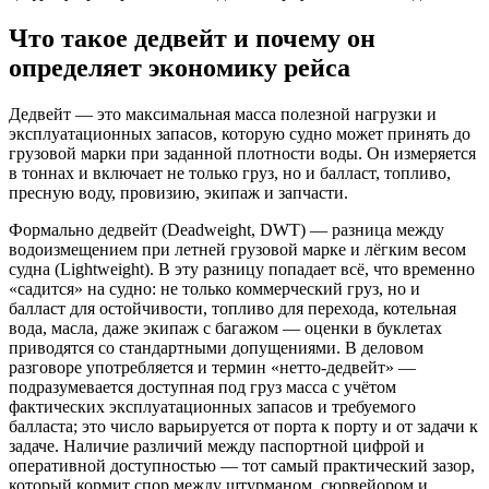
Что такое дедвейт и почему он
определяет экономику рейса
Дедвейт — это максимальная масса полезной нагрузки и
эксплуатационных запасов, которую судно может принять до
грузовой марки при заданной плотности воды. Он измеряется
в тоннах и включает не только груз, но и балласт, топливо,
пресную воду, провизию, экипаж и запчасти.
Формально дедвейт (Deadweight, DWT) — разница между
водоизмещением при летней грузовой марке и лёгким весом
судна (Lightweight). В эту разницу попадает всё, что временно
«садится» на судно: не только коммерческий груз, но и
балласт для остойчивости, топливо для перехода, котельная
вода, масла, даже экипаж с багажом — оценки в буклетах
приводятся со стандартными допущениями. В деловом
разговоре употребляется и термин «нетто‑дедвейт» —
подразумевается доступная под груз масса с учётом
фактических эксплуатационных запасов и требуемого
балласта; это число варьируется от порта к порту и от задачи к
задаче. Наличие различий между паспортной цифрой и
оперативной доступностью — тот самый практический зазор,
который кормит спор между штурманом, сюрвейором и