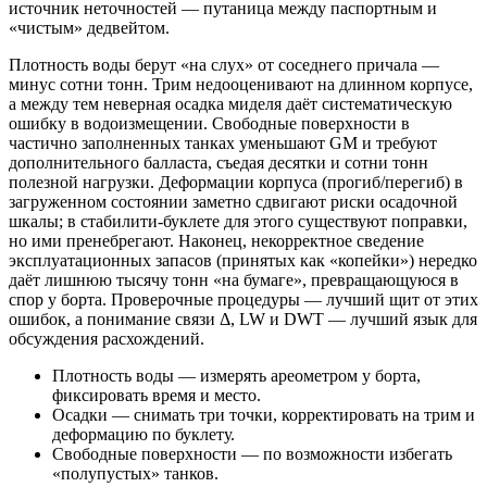
источник неточностей — путаница между паспортным и
«чистым» дедвейтом.
Плотность воды берут «на слух» от соседнего причала —
минус сотни тонн. Трим недооценивают на длинном корпусе,
а между тем неверная осадка миделя даёт систематическую
ошибку в водоизмещении. Свободные поверхности в
частично заполненных танках уменьшают GM и требуют
дополнительного балласта, съедая десятки и сотни тонн
полезной нагрузки. Деформации корпуса (прогиб/перегиб) в
загруженном состоянии заметно сдвигают риски осадочной
шкалы; в стабилити‑буклете для этого существуют поправки,
но ими пренебрегают. Наконец, некорректное сведение
эксплуатационных запасов (принятых как «копейки») нередко
даёт лишнюю тысячу тонн «на бумаге», превращающуюся в
спор у борта. Проверочные процедуры — лучший щит от этих
ошибок, а понимание связи Δ, LW и DWT — лучший язык для
обсуждения расхождений.
Плотность воды — измерять ареометром у борта,
фиксировать время и место.
Осадки — снимать три точки, корректировать на трим и
деформацию по буклету.
Свободные поверхности — по возможности избегать
«полупустых» танков.