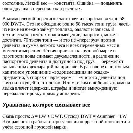
состояние, лёгкий вес — константа. Ошибка — подменять
одно другим в переговорах и расчётах.
В коммерческой переписке часто звучит короткое «судно 58
000 DWT». Это не обещание ровно 58 тысяч тонн груза; часть
из них неизбежно займут топливо, балласт и запасы. В
технических расчётах водоизмещение, напротив, может
достигать 70 тысяч тонн — и это не «перегруз» против
дедвейта, а сумма лёгкого веса и всех переменных масс в
момент измерения. Чёткая привязка к грузовой марке и
плотности воды снимает двусмысленности, а различение
паспортного дедвейта и доступного под груз — бережёт от
завышенных деклараций на причале. В разговоре с портовым
капитаном упоминание «водоизмещения на осадке»
предметно, в спорах с чартерером — «чистого дедвейта под
груз на текущей плотности». И там, и там ошибочная подмена
языка влечёт задержки, штрафы и иногда вынужденную
перебалластировку прямо у аппарели.
Уравнение, которое связывает всё
Связь проста: Δ = LW + DWT. Отсюда DWT = Δsummer − LW.
Эти равенства работают при условии корректной плотности и
учёта сезонной грузовой марки.