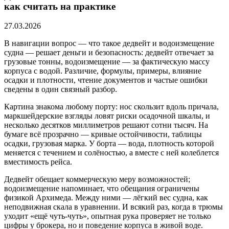
как считать на практике
27.03.2026
В навигации вопрос — что такое дедвейт и водоизмещение
судна — решает деньги и безопасность: дедвейт отвечает за
грузовые тонны, водоизмещение — за фактическую массу
корпуса с водой. Различие, формулы, примеры, влияние
осадки и плотности, чтение документов и частые ошибки
сведены в один связный разбор.
Картина знакома любому порту: нос скользит вдоль причала,
маркшейдерские взгляды ловят риски осадочной шкалы, и
несколько десятков миллиметров решают сотни тысяч. На
бумаге всё прозрачно — кривые остойчивости, таблицы
осадки, грузовая марка. У борта — вода, плотность которой
меняется с течением и солёностью, а вместе с ней колеблется
вместимость рейса.
Дедвейт обещает коммерческую меру возможностей;
водоизмещение напоминает, что обещания ограничены
физикой Архимеда. Между ними — лёгкий вес судна, как
неподвижная скала в уравнении. И всякий раз, когда в трюмы
уходит «ещё чуть‑чуть», опытная рука проверяет не только
цифры у брокера, но и поведение корпуса в живой воде.