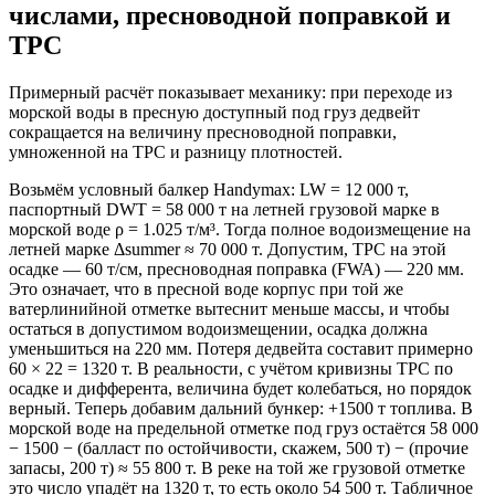
числами, пресноводной поправкой и
TPC
Примерный расчёт показывает механику: при переходе из
морской воды в пресную доступный под груз дедвейт
сокращается на величину пресноводной поправки,
умноженной на TPC и разницу плотностей.
Возьмём условный балкер Handymax: LW = 12 000 т,
паспортный DWT = 58 000 т на летней грузовой марке в
морской воде ρ = 1.025 т/м³. Тогда полное водоизмещение на
летней марке Δsummer ≈ 70 000 т. Допустим, TPC на этой
осадке — 60 т/см, пресноводная поправка (FWA) — 220 мм.
Это означает, что в пресной воде корпус при той же
ватерлинийной отметке вытеснит меньше массы, и чтобы
остаться в допустимом водоизмещении, осадка должна
уменьшиться на 220 мм. Потеря дедвейта составит примерно
60 × 22 = 1320 т. В реальности, с учётом кривизны TPC по
осадке и дифферента, величина будет колебаться, но порядок
верный. Теперь добавим дальний бункер: +1500 т топлива. В
морской воде на предельной отметке под груз остаётся 58 000
− 1500 − (балласт по остойчивости, скажем, 500 т) − (прочие
запасы, 200 т) ≈ 55 800 т. В реке на той же грузовой отметке
это число упадёт на 1320 т, то есть около 54 500 т. Табличное