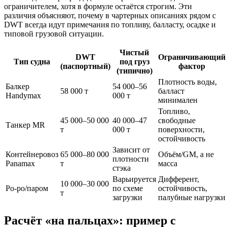
ограничителем, хотя в формуле остаётся строгим. Эти
различия объясняют, почему в чартерных описаниях рядом с
DWT всегда идут примечания по топливу, балласту, осадке и
типовой грузовой ситуации.
Чистый
DWT
Ограничивающий
Тип судна
под груз
(паспортный)
фактор
(типично)
Плотность воды,
Балкер
54 000–56
58 000 т
балласт
Handymax
000 т
минимален
Топливо,
45 000–50 000
40 000–47
свободные
Танкер MR
т
000 т
поверхности,
остойчивость
Зависит от
Контейнеровоз
65 000–80 000
Объём/GM, а не
плотности
Panamax
т
масса
стэка
Варьируется
Дифферент,
10 000–30 000
Ро‑ро/паром
по схеме
остойчивость,
т
загрузки
палубные нагрузки
Расчёт «на пальцах»: пример с