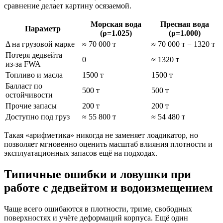
сравнение делает картину осязаемой.
Морская вода
Пресная вода
Параметр
(ρ=1.025)
(ρ=1.000)
Δ на грузовой марке
≈ 70 000 т
≈ 70 000 т − 1320 т
Потеря дедвейта
0
≈ 1320 т
из‑за FWA
Топливо и масла
1500 т
1500 т
Балласт по
500 т
500 т
остойчивости
Прочие запасы
200 т
200 т
Доступно под груз
≈ 55 800 т
≈ 54 480 т
Такая «арифметика» никогда не заменяет лоадикатор, но
позволяет мгновенно оценить масштаб влияния плотности и
эксплуатационных запасов ещё на подходах.
Типичные ошибки и ловушки при
работе с дедвейтом и водоизмещением
Чаще всего ошибаются в плотности, триме, свободных
поверхностях и учёте деформаций корпуса. Ещё один