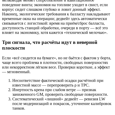
мелководье меняет сопротивление и кавитационное
поведение винта; экономия на топливе уходит в свист, если
корпус сидит слишком глубоко и ловит донный эффект.
Наконец, экологические требования к балласту накладывают
временные окна на операции; дедвейт здесь автоматически
связывается с логистикой: время на приём/сброс балласта,
доступность станций обработки, очереди в порту — всё это
влияет на экономику, хотя кажется «технической мелочью».
Три сигнала, что расчёты идут в неверной
плоскости
Если «всё сходится на бумаге», но не бьётся с фактом у борта,
чаще всего проблема в плотности, свободных поверхностях
или некорректном лёгком весе. Проверки короткие, а эффект
— мгновенный.
Несоответствие фактической осадки расчётной при
известной массе — перепроверить ρ и TPC.
Инертность крена при слабом ветре — признак
заниженного GM, проверить свободные поверхности.
Систематический «лишний» дедвейт — ревизия LW
после модернизаций и покрасок, уточнение калибровок
танков.