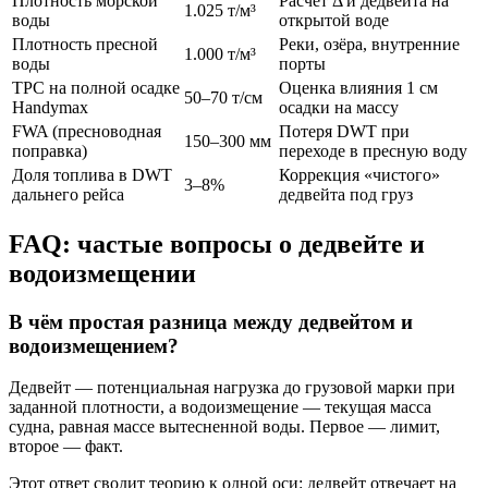
Плотность морской
Расчёт Δ и дедвейта на
1.025 т/м³
воды
открытой воде
Плотность пресной
Реки, озёра, внутренние
1.000 т/м³
воды
порты
TPC на полной осадке
Оценка влияния 1 см
50–70 т/см
Handymax
осадки на массу
FWA (пресноводная
Потеря DWT при
150–300 мм
поправка)
переходе в пресную воду
Доля топлива в DWT
Коррекция «чистого»
3–8%
дальнего рейса
дедвейта под груз
FAQ: частые вопросы о дедвейте и
водоизмещении
В чём простая разница между дедвейтом и
водоизмещением?
Дедвейт — потенциальная нагрузка до грузовой марки при
заданной плотности, а водоизмещение — текущая масса
судна, равная массе вытесненной воды. Первое — лимит,
второе — факт.
Этот ответ сводит теорию к одной оси: дедвейт отвечает на