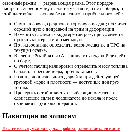
сезонный режим — разрешающая рамка. Этот порядок
настраивает экономику на частоту физики, а не наоборот, и в
этой настройке — основа безопасного и прибыльного рейса.
Снять носовую, среднюю и кормовую осадки; посчитать
осреднённую с поправкой на трим и деформации.
Измерить плотность воды ареометром; при сомнении —
принять консервативно меньшую.
По гидростатике определить водоизмещение и TPC на
текущей осадке.
Вычесть лёгкий вес из Δ — получить текущий дедвейт
на борту.
С учётом таблиц калибровки определить массу топлива,
балласта, пресной воды, прочих запасов.
Разница до предельного дедвейта при действующей
грузовой марке и плотности — доступные под груз
тонны.
Проверить остойчивость, изгибающие моменты и
сдвигающие силы в лоадикаторе до начала и после
окончания грузовых операций.
Навигация по записям
Вахтенная служба на судах: графики, роли и безопасность