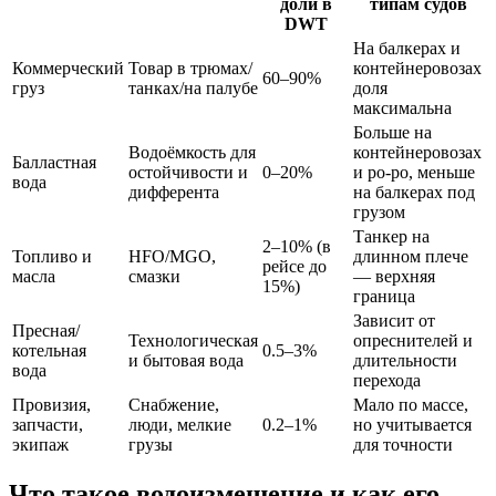
доли в
типам судов
DWT
На балкерах и
Коммерческий
Товар в трюмах/
контейнеровозах
60–90%
груз
танках/на палубе
доля
максимальна
Больше на
Водоёмкость для
контейнеровозах
Балластная
остойчивости и
0–20%
и ро‑ро, меньше
вода
дифферента
на балкерах под
грузом
Танкер на
2–10% (в
Топливо и
HFO/MGO,
длинном плече
рейсе до
масла
смазки
— верхняя
15%)
граница
Зависит от
Пресная/
Технологическая
опреснителей и
котельная
0.5–3%
и бытовая вода
длительности
вода
перехода
Провизия,
Снабжение,
Мало по массе,
запчасти,
люди, мелкие
0.2–1%
но учитывается
экипаж
грузы
для точности
Что такое водоизмещение и как его