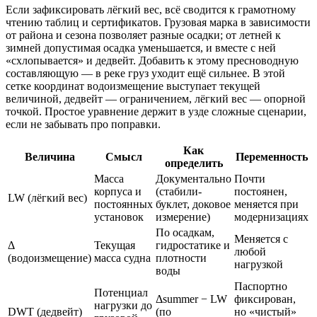
Если зафиксировать лёгкий вес, всё сводится к грамотному
чтению таблиц и сертификатов. Грузовая марка в зависимости
от района и сезона позволяет разные осадки; от летней к
зимней допустимая осадка уменьшается, и вместе с ней
«схлопывается» и дедвейт. Добавить к этому пресноводную
составляющую — в реке груз уходит ещё сильнее. В этой
сетке координат водоизмещение выступает текущей
величиной, дедвейт — ограничением, лёгкий вес — опорной
точкой. Простое уравнение держит в узде сложные сценарии,
если не забывать про поправки.
Как
Величина
Смысл
Переменность
определить
Масса
Документально
Почти
корпуса и
(стабили-
постоянен,
LW (лёгкий вес)
постоянных
буклет, доковое
меняется при
установок
измерение)
модернизациях
По осадкам,
Меняется с
Δ
Текущая
гидростатике и
любой
(водоизмещение)
масса судна
плотности
нагрузкой
воды
Паспортно
Потенциал
Δsummer − LW
фиксирован,
нагрузки до
DWT (дедвейт)
(по
но «чистый»